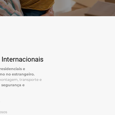
Internacionais
esidenciais e
mo no estrangeiro.
montagem, transporte e
, segurança e
s
osos