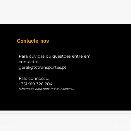
Contacte-nos
Para dúvidas ou questões entre em
contacto:
geral@tctransportes.pt
Fale connosco:
+351 919 326 204
(Chamada para rede móvel nacional)
Política 
Amarelas