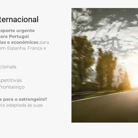
ternacional
nsporte urgente
para Portugal
.
idas e económicas
para
em Espanha, França e
cionais
petitivas
ronteiriço
a para o estrangeiro?
ta adaptada às suas