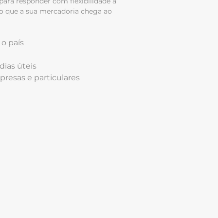
para responder com flexibilidade a
o que a sua mercadoria chega ao
o país
dias úteis
resas e particulares